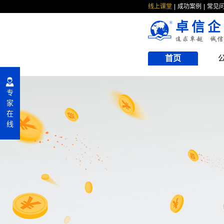
线上课堂
成功案例
常见
卓信企
首页
专
家
在
线