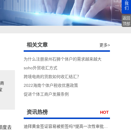
我
们
返回
顶部
相关文章
更多>
为什么注册泉州石狮个体户的需求越来越大
soho外贸收汇方式
跨境电商的货款如何收汇结汇？
电商
2022海南个体户税收优惠政策
家
促进个体工商户发展条例
资讯热榜
HOT
迪拜黄金签证容易被拒签吗?提高一次性审批通过率实操技巧
额度去