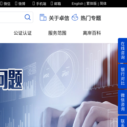
English
繁体版
简体
微信
微博
手机端
邮箱
关于卓信
热门专题
公证认证
服务范围
离岸百科
在
线
咨
询
银
行
对
比
微
信
咨
询
联
系