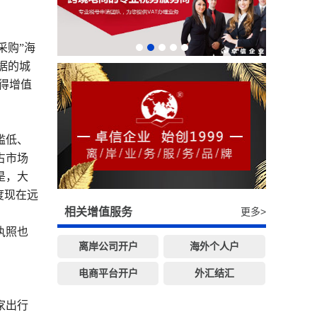
采购”海
据的城
得增值
槛低、
占市场
是，大
度现在远
相关增值服务
更多>
执照也
离岸公司开户
海外个人户
电商平台开户
外汇结汇
家出行