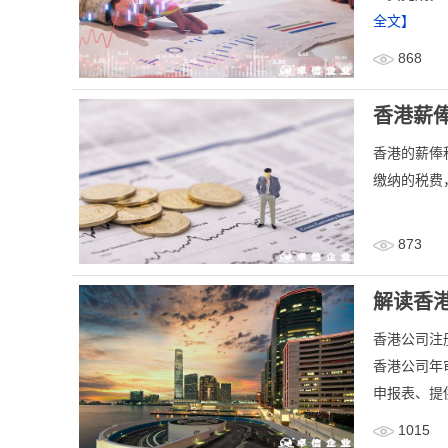
全文】
868
香港薪俸
香港的薪俸
缴纳的税费
873
解读香
香港公司注
香港公司年
申报表、提
1015