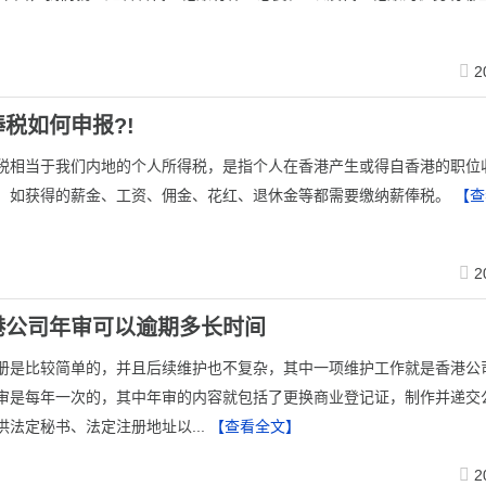
2
税如何申报?!
税相当于我们内地的个人所得税，是指个人在香港产生或得自香港的职位
，如获得的薪金、工资、佣金、花红、退休金等都需要缴纳薪俸税。
【查
2
港公司年审可以逾期多长时间
册是比较简单的，并且后续维护也不复杂，其中一项维护工作就是香港公
审是每年一次的，其中年审的内容就包括了更换商业登记证，制作并递交
供法定秘书、法定注册地址以...
【查看全文】
2