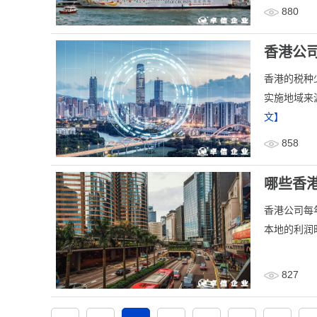
880
香港公
香港的税种
实施地域来
文】
858
哪些香
香港公司每
本地的利润
827