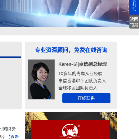
我
们
返回
顶部
专业资深顾问，免费在线咨询
Karen-吴|卓信副总经理
10多年的离岸从业经验
卓信香港审计团队负责人
全球移民团队负责人
在线联系
司的财务
些?
【查看