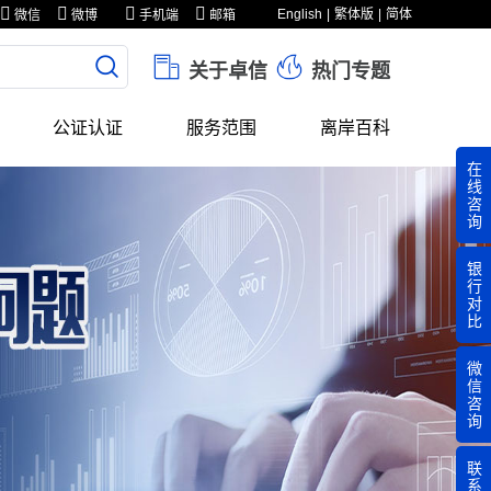
English
繁体版
简体
微信
微博
手机端
邮箱
关于卓信
热门专题
公证认证
服务范围
离岸百科
在
线
咨
询
银
行
对
比
微
信
咨
询
联
系