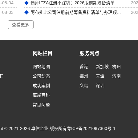
-08-04
迪拜IFZA注册不踩坑：2026版前期筹备清单解析
202
-08-03
阿布扎比公司注册前期筹备资料清单与办理顺序梳理
202
查看更多
网站栏目
服务网点
网站地图
香港
新加坡
杭州
汇
公司动态
福州
天津
济南
成功案例
义乌
深圳
离岸百科
常见问题
ight © 2021-2026 卓信企业 版权所有
粤ICP备2021087300号-1