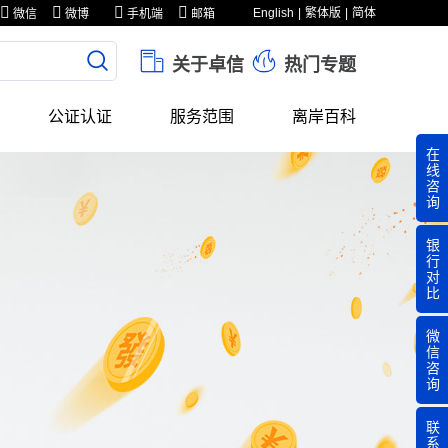
English
繁体版
简体
微信
微博
手机端
邮箱
关于卓信
热门专题
公证认证
服务范围
离岸百科
在
线
咨
询
银
行
对
比
微
信
咨
询
联
系