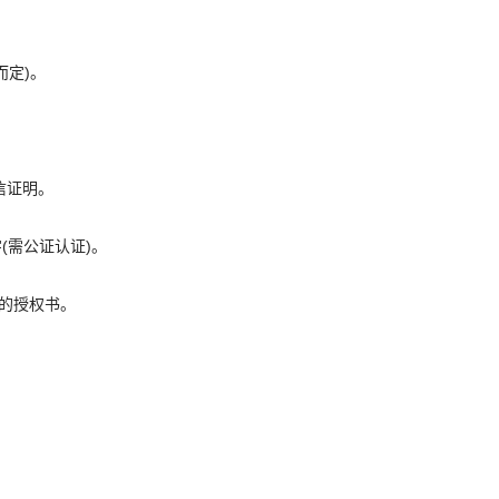
而定)。
信证明。
(需公证认证)。
公证的授权书。