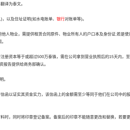
并翻译为泰文。
人)，以及住址证明(如水电账单、
银行
对账单等)。
用他人物业，需提供租赁合同原件、物业所有人的户口本及身份证;若是使
照。
注册资本等于或超过500万泰铢，需在公司拿到营业执照后的15天内，
验资报告提供给商务部确认。
证明。
行信函以证实其资金实力，该信函上的金额需至少等同于他们在公司中的
材料时，同时将印章登记备案。备案后的印章不能随意更改和替换，若要