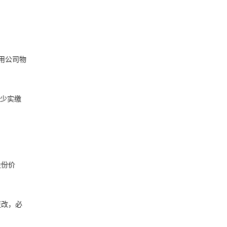
用公司物
至少实缴
股份价
更改，必