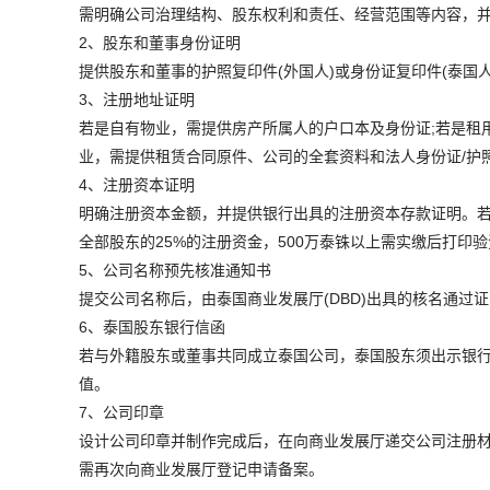
需明确公司治理结构、股东权利和责任、经营范围等内容，
2、股东和董事身份证明
提供股东和董事的护照复印件(外国人)或身份证复印件(泰国
3、注册地址证明
若是自有物业，需提供房产所属人的户口本及身份证;若是租
业，需提供租赁合同原件、公司的全套资料和法人身份证/护
4、注册资本证明
明确注册资本金额，并提供银行出具的注册资本存款证明。若
全部股东的25%的注册资金，500万泰铢以上需实缴后打印
5、公司名称预先核准通知书
提交公司名称后，由泰国商业发展厅(DBD)出具的核名通过
6、泰国股东银行信函
若与外籍股东或董事共同成立泰国公司，泰国股东须出示银
值。
7、公司印章
设计公司印章并制作完成后，在向商业发展厅递交公司注册
需再次向商业发展厅登记申请备案。