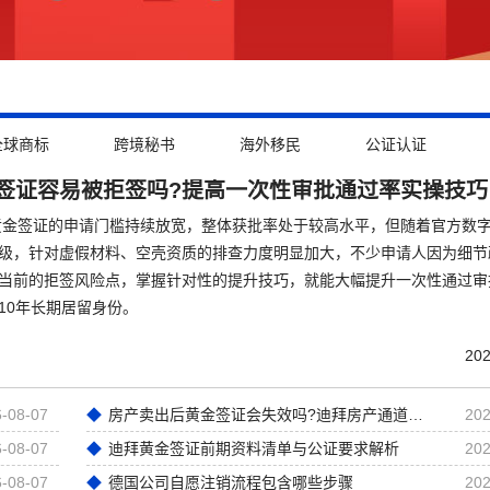
全球商标
跨境秘书
海外移民
公证认证
签证容易被拒签吗?提高一次性审批通过率实操技巧
拜黄金签证的申请门槛持续放宽，整体获批率处于较高水平，但随着官方数
级，针对虚假材料、空壳资质的排查力度明显加大，不少申请人因为细节
当前的拒签风险点，掌握针对性的提升技巧，就能大幅提升一次性通过审
10年长期居留身份。
202
-08-07
房产卖出后黄金签证会失效吗?迪拜房产通道黄金签证深度解析
202
-08-07
迪拜黄金签证前期资料清单与公证要求解析
202
-08-07
德国公司自愿注销流程包含哪些步骤
202