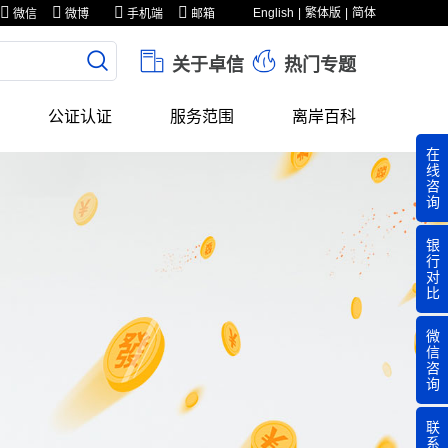
English
繁体版
简体
微信
微博
手机端
邮箱
关于卓信
热门专题
公证认证
服务范围
离岸百科
在
线
咨
询
银
行
对
比
微
信
咨
询
联
系