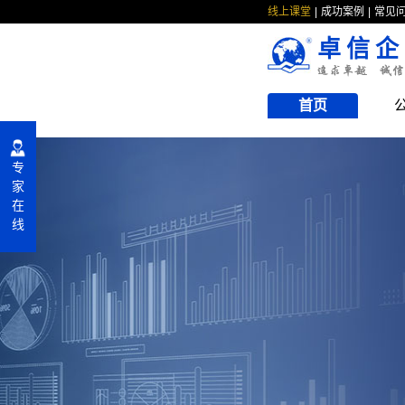
线上课堂
成功案例
常见
卓信企
首页
专
家
在
线