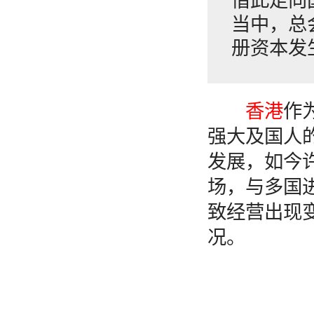
借此走向
当中，总
册资本发
香港
作
强大及国人
发展，如今
场，与多国
致经营出现
况。