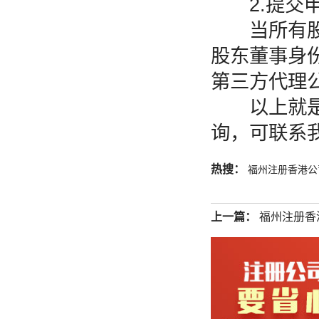
2.提交
当所有股东
股东董事身
第三方代理
以上就是关
询，可联系
热搜：
福州注册香港公
上一篇：
福州注册香