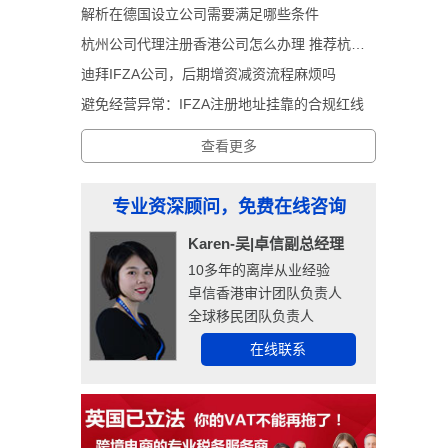
解析在德国设立公司需要满足哪些条件
杭州公司代理注册香港公司怎么办理 推荐杭州卓信经济信息咨询有限公司
迪拜IFZA公司，后期增资减资流程麻烦吗
避免经营异常：IFZA注册地址挂靠的合规红线
查看更多
专业资深顾问，免费在线咨询
Karen-吴|卓信副总经理
10多年的离岸从业经验
卓信香港审计团队负责人
全球移民团队负责人
在线联系