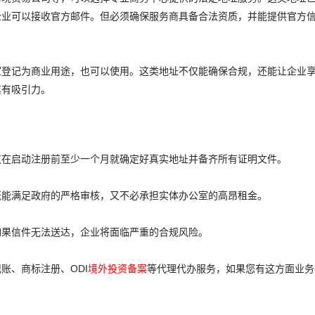
企业可以接收官方邮件。但必须确保服务商具备合法资质，并能提供官方
室登记为商业用途，也可以使用。这类地址不仅能确保合规，还能让企业
其有吸引力。
议在启动注册前至少一个月就确定好真实地址并备齐所有证明文件。
既能满足政府的严格审核，又不必承担实体办公室的高昂租金。
如果信件无法送达，企业将面临严重的合规风险。
账、商标注册、ODI
境外投资备案
等代理代办服务，如果您有这方面业务