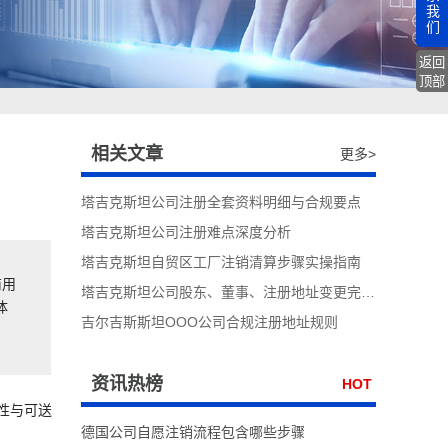
我
们
返回
顶部
相关文章
更多>
塔吉克斯坦公司注册全套资料明细与合规要点
塔吉克斯坦公司注册难点深度分析
塔吉克斯坦自贸区工厂注销清算步骤实操指南
商用
塔吉克斯坦公司股东、董事、注册地址变更完整办理流程
体
吉尔吉斯斯坦ООО公司合规注册地址规则
资讯热榜
HOT
性与可送
德国公司自愿注销流程包含哪些步骤