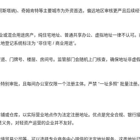
阿斯塔纳)、奇姆肯特等主要城市为外资首选，偏远地区审核更严且后续经
的商业或混合用途房产，纯住宅地址、普通共享办公、虚拟地址一律不认可。
记系统标注为 “非住宅 / 商业用途”。
街道、门牌号、楼层、房间号。监管部门会随机上门核查，确保地址非虚
别审批，且每间办公室仅限一个注册主体。严禁 “一址多照” 批量注册
商铺或仓库，以实际营业地点作为法定注册地址。优点是完全合规、银行
赁义务，对轻资产运营的企业并不友好。
跨境贸易公司等，可以选择专业商务中心提供的法定地址服务。这类地址