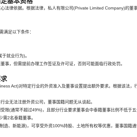
满足基本资格
。根据法律，私人有限公司(Private Limited Company)的董
但需满足以下条件：
属于就业行为)。
籍董事，但需提前办理工作签证及许可证，否则可能面临行政处罚。
要求
usiness Act)对特定行业的外资准入及董事设置提出额外要求。根据该法，
类行业无法注册外资公司，董事国籍问题无从谈起。
受限(通常不超过49%)，且部分行业要求董事会中泰籍董事比例不低于五
少需2名泰籍董事。
技制造、新能源)，可享受外资100%持股、土地所有权等优惠，董事国籍
。