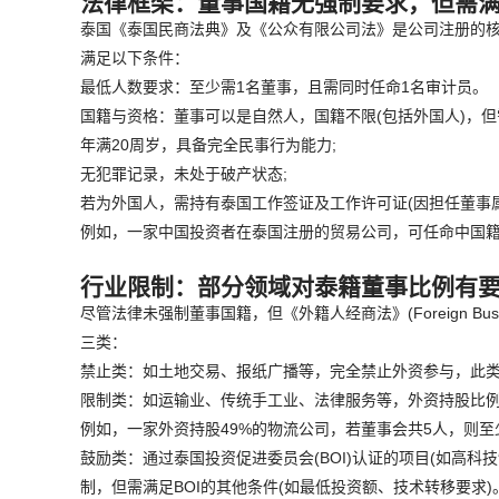
法律框架：董事国籍无强制要求，但需
泰国《泰国民商法典》及《公众有限公司法》是公司注册的核心法律依据
满足以下条件：
最低人数要求：至少需1名董事，且需同时任命1名审计员。
国籍与资格：董事可以是自然人，国籍不限(包括外国人)，
年满20周岁，具备完全民事行为能力;
无犯罪记录，未处于破产状态;
若为外国人，需持有泰国工作签证及工作许可证(因担任董事
例如，一家中国投资者在泰国注册的贸易公司，可任命中国
行业限制：部分领域对泰籍董事比例有
尽管法律未强制董事国籍，但《外籍人经商法》(Foreign B
三类：
禁止类：如土地交易、报纸广播等，完全禁止外资参与，此
限制类：如运输业、传统手工业、法律服务等，外资持股比例
例如，一家外资持股49%的物流公司，若董事会共5人，则至
鼓励类：通过泰国投资促进委员会(BOI)认证的项目(如高科
制，但需满足BOI的其他条件(如最低投资额、技术转移要求)