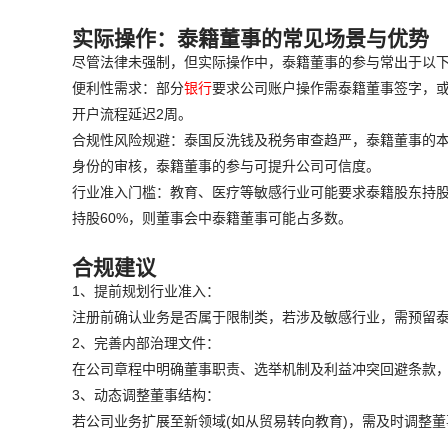
实际操作：泰籍董事的常见场景与优势
尽管法律未强制，但实际操作中，泰籍董事的参与常出于以
便利性需求：部分
银行
要求公司账户操作需泰籍董事签字，
开户流程延迟2周。
合规性风险规避：泰国反洗钱及税务审查趋严，泰籍董事的本地
身份的审核，泰籍董事的参与可提升公司可信度。
行业准入门槛：教育、医疗等敏感行业可能要求泰籍股东持股
持股60%，则董事会中泰籍董事可能占多数。
合规建议
1、提前规划行业准入：
注册前确认业务是否属于限制类，若涉及敏感行业，需预留
2、完善内部治理文件：
在公司章程中明确董事职责、选举机制及利益冲突回避条款
3、动态调整董事结构：
若公司业务扩展至新领域(如从贸易转向教育)，需及时调整