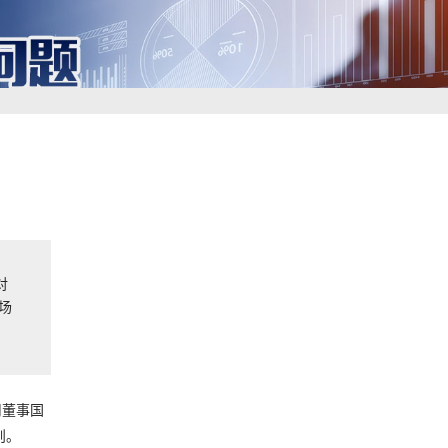
对
场
司董事国
则。