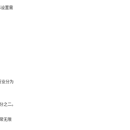
事设置需
行业分为
分之二。
通常无限