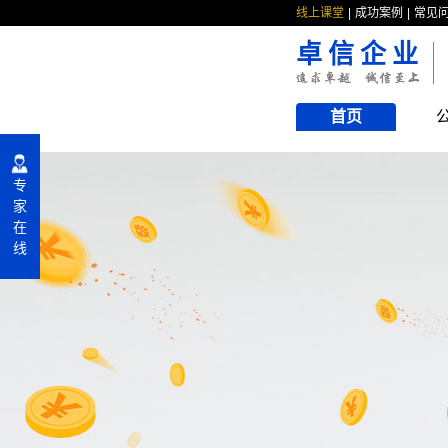
线上课堂
成功案例
常见
卓信企业
首页
专
家
在
线