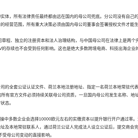
伸实体，所有法律责任最终都由远在国内的母公司兜底。分公司没有自己
司的经营范围，所有重大决策必须由国内母公司董事会签署授权文件才能
司章程、独立的注册资本和法人治理结构，与中国母公司在法律上是两个
V的存续也不会受到任何影响。这也是绝大多数跨境电商、科技出海企业
公司的全套公证认证文件、荷兰本地注册地址、指定一名荷兰本地常驻代
的所有官方文件必须持续关联母公司资质，一旦国内母公司发生名称、地
常状态。
操中多数企业会选择10000欧元左右的实缴资本以提升银行开户通过率
地址及本地常驻联系人，通过荷兰公证人完成法人设立公证后，提交商会
全不受母公司变动的直接影响。