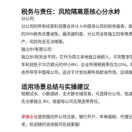
税务与责任：风险隔离是核心分水岭
分公司：
分公司的所有经营利润需合并计入中国母公司的财务报表，
的30%税务优惠减免。最关键的是，分公司没有独立的有限
产，风险完全无法隔离。
独立BV有限公司：
独立BV则完全不同，它作为荷兰本地独立纳税人，可完整享
年利润低于20万欧元的中小BV，企业所得税税率仅为15%
会传导至中国母公司，这对于计划长期布局欧洲市场、后续
适用场景总结与实操建议
短期试水、小额调研、无大额仓储贸易，可选择分公司，低成
先注册独立 BV，规避母公司无限连带责任。
卓信企业
提供国内外公司注册、银行开户、年审报税、代理记
求，欢迎随时咨询我司在线客服!