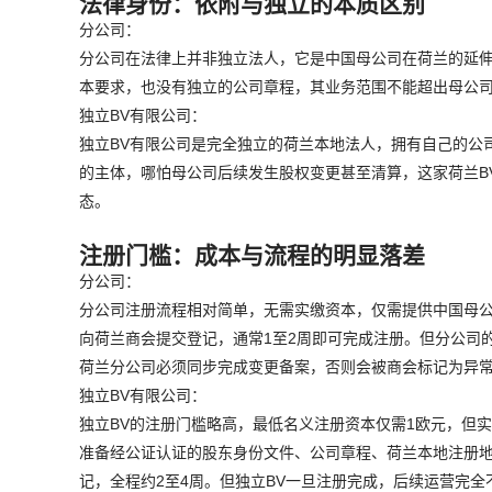
法律身份：依附与独立的本质区别
分公司：
分公司在法律上并非独立法人，它是中国母公司在荷兰的延
本要求，也没有独立的公司章程，其业务范围不能超出母公
独立BV有限公司：
独立BV有限公司是完全独立的荷兰本地法人，拥有自己的公
的主体，哪怕母公司后续发生股权变更甚至清算，这家荷兰B
态。
注册门槛：成本与流程的明显落差
分公司：
分公司注册流程相对简单，无需实缴资本，仅需提供中国母
向荷兰商会提交登记，通常1至2周即可完成注册。但分公司
荷兰分公司必须同步完成变更备案，否则会被商会标记为异
独立BV有限公司：
独立BV的注册门槛略高，最低名义注册资本仅需1欧元，但实
准备经公证认证的股东身份文件、公司章程、荷兰本地注册
记，全程约2至4周。但独立BV一旦注册完成，后续运营完