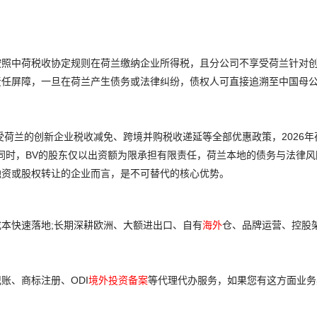
按照中荷税收协定规则在荷兰缴纳企业所得税，且分公司不享受荷兰针对
责任屏障，一旦在荷兰产生债务或法律纠纷，债权人可直接追溯至中国母
受荷兰的创新企业税收减免、跨境并购税收递延等全部优惠政策，2026年
。同时，BV的股东仅以出资额为限承担有限责任，荷兰本地的债务与法律
融资或股权转让的企业而言，是不可替代的核心优势。
本快速落地;长期深耕欧洲、大额进出口、自有
海外
仓、品牌运营、控股
账、商标注册、ODI
境外投资备案
等代理代办服务，如果您有这方面业务