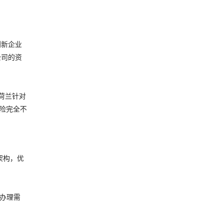
创新企业
公司的资
荷兰针对
风险完全不
架构，优
办理需