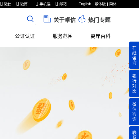
English
繁体版
简体
微信
微博
手机端
邮箱
关于卓信
热门专题
公证认证
服务范围
离岸百科
在
线
咨
询
银
行
对
比
微
信
咨
询
联
系