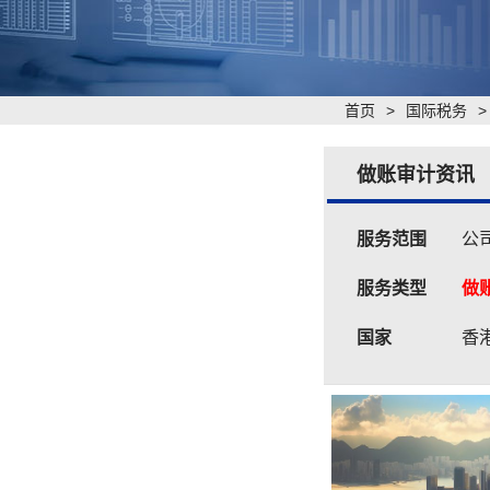
首页
>
国际税务
做账审计资讯
服务范围
公
服务类型
做
国家
香