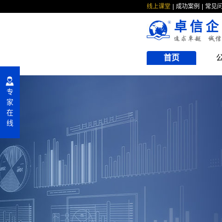
线上课堂
成功案例
常见
卓信企
首页
专
家
在
线