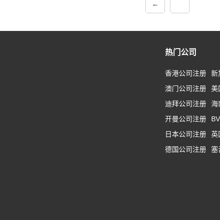
←
热门公司
香港公司注册
新
澳门公司注册
美
迪拜公司注册
海
开曼公司注册
B
日本公司注册
英
德国公司注册
塞