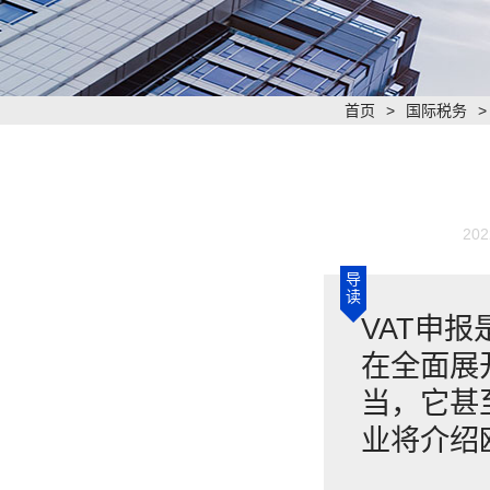
首页
>
国际税务
202
导
读
VAT申
在全面展
当，它甚
业将介绍