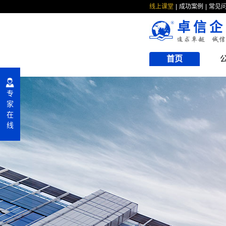
线上课堂
成功案例
常见
卓信企
首页
专
家
在
线