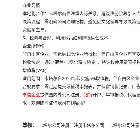
商业习惯
本地化合作：卡塔尔商界注重人际关系，建议注册阶段引入
决策流程：需明确公司治理结构，避免因文化差异导致决策僵
资股东主导。
5、税务与合规：利用政策红利降低运营成本
企业所得税
非自由区企业：需缴纳10%企业所得税，但自由区企业可享
税收协定：通过“荷兰-卡塔尔税收协定”，特许权使用费预提
增值税(VAT)
适用范围：卡塔尔自2018年起实施5%增值税，但自由区企
合规要求：需定期提交增值税申报表，并保留销售记录、广
卓信企业
提供国内外公司注册、
银行
开户、年审报税、代理记
求，欢迎随时咨询我司在线客服!
热搜：
卡塔尔公司注册
注册卡塔尔公司
卡塔尔公司注意