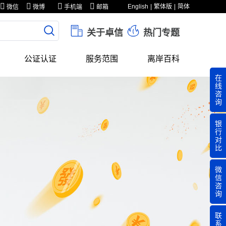
English
繁体版
简体
微信
微博
手机端
邮箱
关于卓信
热门专题
公证认证
服务范围
离岸百科
在
线
咨
询
银
行
对
比
微
信
咨
询
联
系