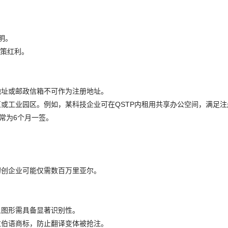
明。
政策红利。
地址或邮政信箱不可作为注册地址。
或工业园区。例如，某科技企业可在QSTP内租用共享办公空间，满足注
常为6个月一签。
初创企业可能仅需数百万里亚尔。
且图形需具备显著识别性。
拉伯语商标，防止翻译变体被抢注。