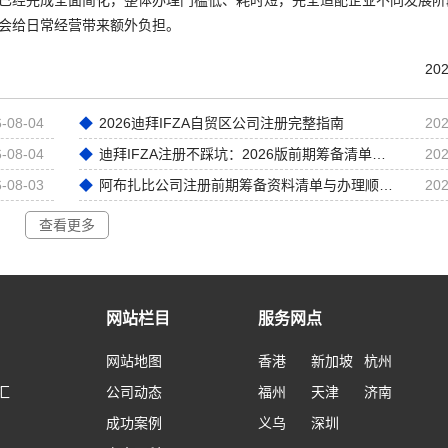
会给日常经营带来额外负担。
202
-08-04
2026迪拜IFZA自贸区公司注册完整指南
202
-08-04
迪拜IFZA注册不踩坑：2026版前期筹备清单解析
202
-08-03
阿布扎比公司注册前期筹备资料清单与办理顺序梳理
202
查看更多
网站栏目
服务网点
网站地图
香港
新加坡
杭州
汇
公司动态
福州
天津
济南
成功案例
义乌
深圳