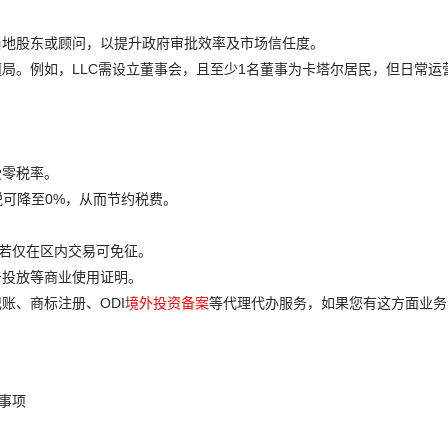
当地股东或顾问，以提升政府审批效率及市场信任度。
局。例如，LLC需设立董事会，且至少1名董事为卡塔尔居民，但日常运
受零税率。
税可降至0%，从而节约税费。
业若仅在区内交易可免征。
告投放等商业使用证明。
账、商标注册、ODI
境外投资备案
等代理代办服务，如果您有这方面业务
事项