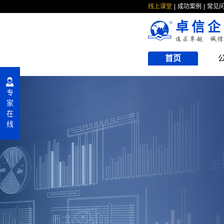
线上课堂
成功案例
常见
卓信企
首页
专
家
在
线