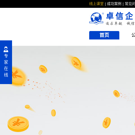
线上课堂
成功案例
常见
卓信企
首页
专
家
在
线