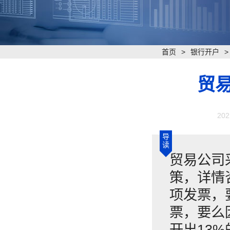
首页
>
银行开户
贸
202
导
读
贸易公司
策，详情
项发票，
票，要么
开出13