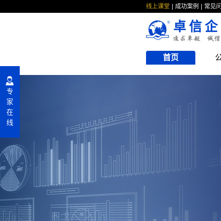
线上课堂
成功案例
常见
卓信企
首页
专
家
在
线