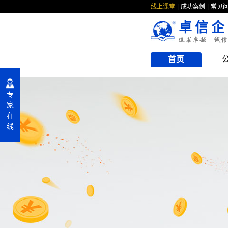
线上课堂
成功案例
常见
卓信企
首页
专
家
在
线