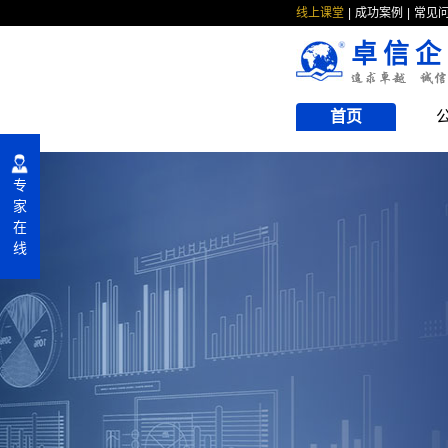
线上课堂
成功案例
常见
卓信企
首页
专
家
在
线