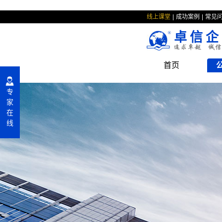
线上课堂
成功案例
常见
卓信企
首页
专
家
在
线