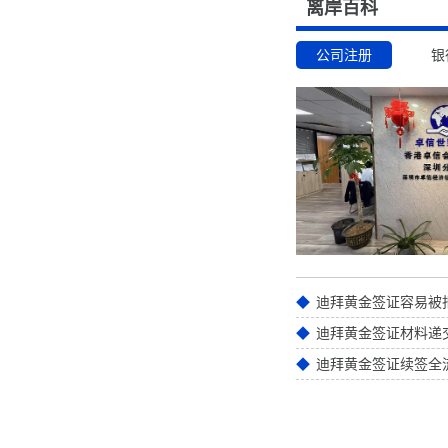
离岸百科
公司注册
银
迪拜黄金签证材料递
迪拜黄金签证续签全