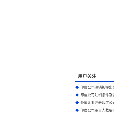
用户关注
印度公司注销被提出
印度公司注销条件及
外国企业注册印度公
印度公司董事人数要