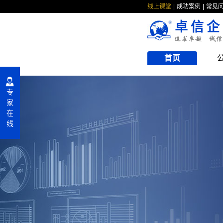
线上课堂
成功案例
常见
卓信企
首页
专
家
在
线