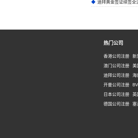
迪拜黄金签证续签全
热门公司
香港公司注册
新
澳门公司注册
美
迪拜公司注册
海
开曼公司注册
B
日本公司注册
英
德国公司注册
塞