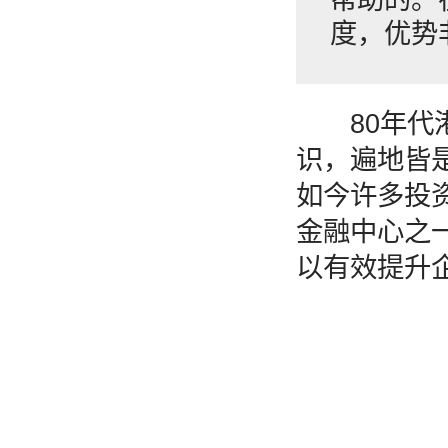
度，优势
80年代港
识，遍地皆
如今许多投
金融中心之
以有效提升