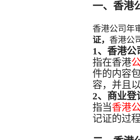
一、香港
香港公司年
证，
香港公
1、香港公
指在香港
件的内容
容，并且
2、商业登
指当
香港
记证的过