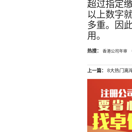
超过指定缴
以上数字
多重。因
用。
热搜：
香港公司年审
上一篇：
8大热门离