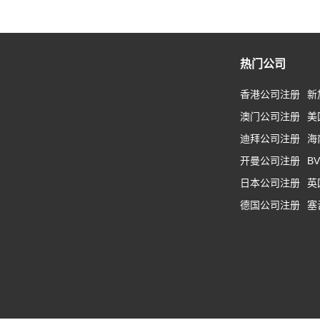
热门公司
香港公司注册
新
澳门公司注册
美
迪拜公司注册
海
开曼公司注册
B
日本公司注册
英
德国公司注册
塞