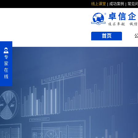
线上课堂
成功案例
常见
卓信企
首页
专
家
在
线