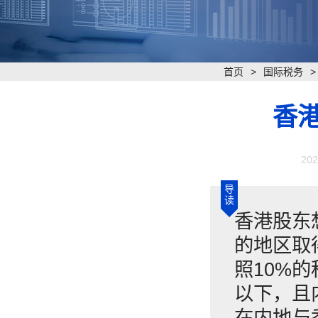
首页
>
国际税务
香
202
导
读
香港股东
的地区取
照10%
以下，且
在内地与