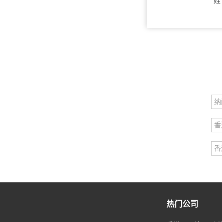
姓
纳
香
香
热门公司