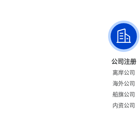
公司注册
离岸公司
海外公司
船旗公司
内资公司