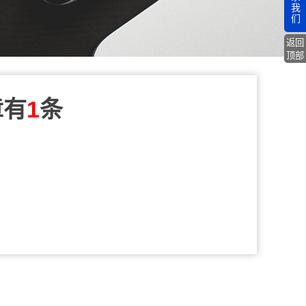
我
们
返回
顶部
章有
1
条