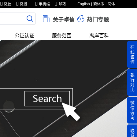
English
繁体版
简体
微信
微博
手机端
邮箱
关于卓信
热门专题
公证认证
服务范围
离岸百科
在
线
咨
询
银
行
对
比
微
信
咨
询
联
系