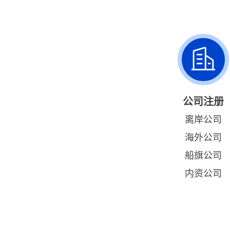
公司注册
离岸公司
海外公司
船旗公司
内资公司