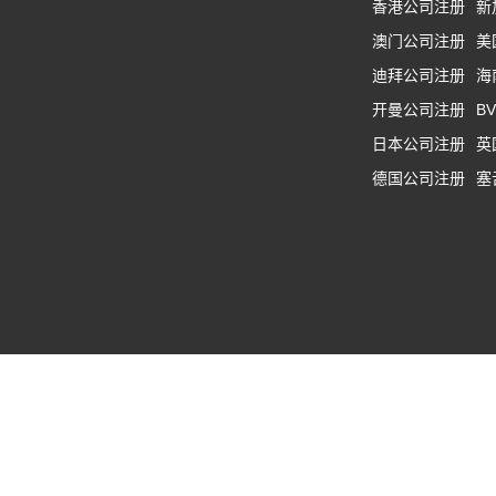
香港公司注册
新
澳门公司注册
美
迪拜公司注册
海
开曼公司注册
B
日本公司注册
英
德国公司注册
塞