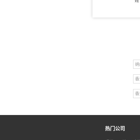
姓
纳
香
香
热门公司