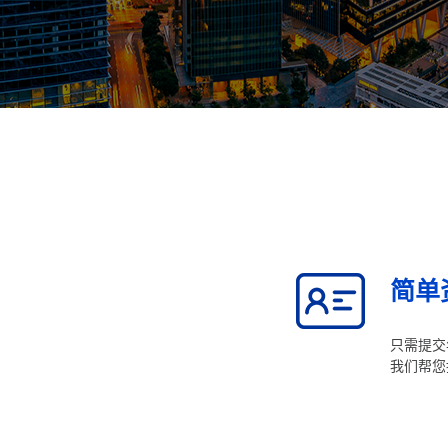
简单
只需提交
我们帮您