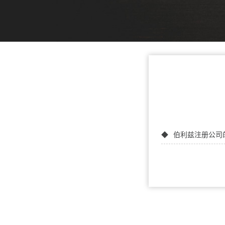
伯利兹注册公司