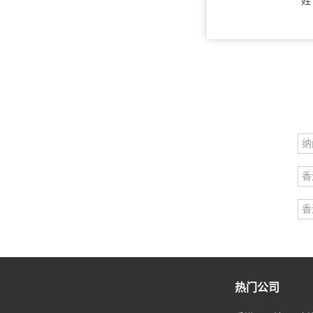
姓
纳
香
香
热门公司