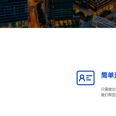
简单
只需提交
我们帮您