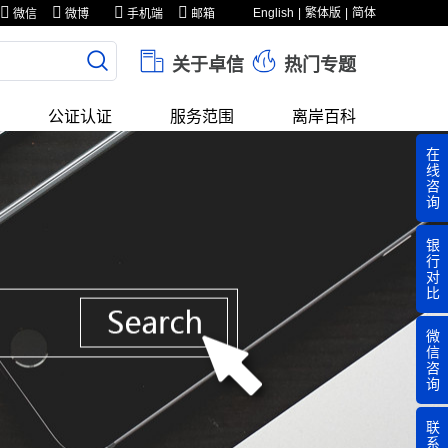
English
繁体版
简体
微信
微博
手机端
邮箱
关于卓信
热门专题
公证认证
服务范围
离岸百科
在
线
咨
询
银
行
对
比
微
信
咨
询
联
系