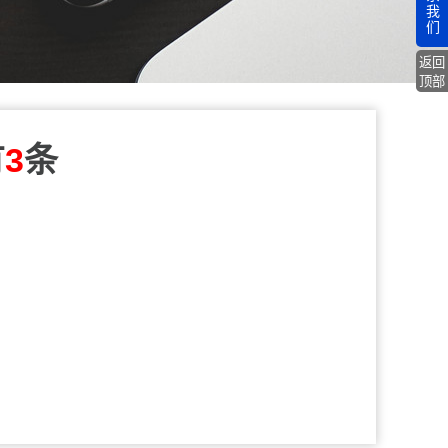
我
们
返回
顶部
有
3
条