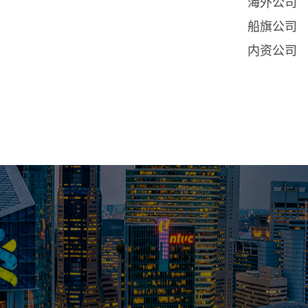
海外公司
船旗公司
内资公司