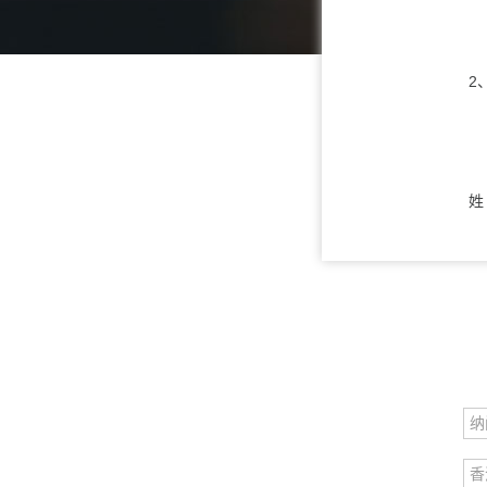
2
姓
纳
香