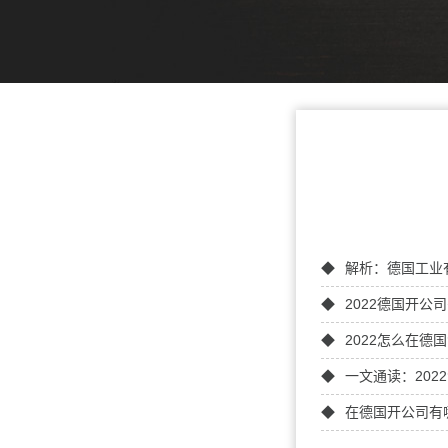
解析：德国工业有
2022德国开公
2022怎么在德
一文通读：202
在德国开公司有