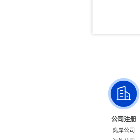
公司注册
离岸公司