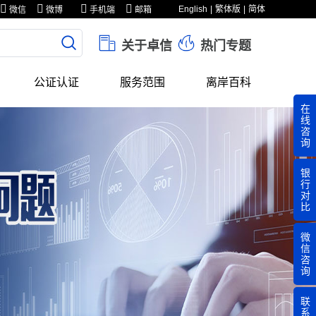
English
繁体版
简体
微信
微博
手机端
邮箱
关于卓信
热门专题
公证认证
服务范围
离岸百科
在
线
咨
询
银
行
对
比
微
信
咨
询
联
系