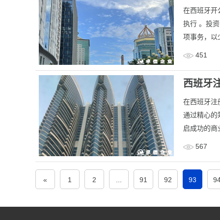
在西班牙开
执行 。投
项事务，以
451
西班牙
​在西班牙
通过精心的
启成功的商
567
«
1
2
...
91
92
93
9