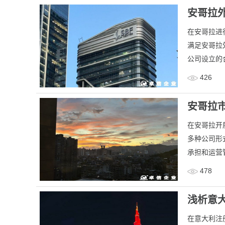
安哥拉
在安哥拉进
满足安哥拉
公司设立的
426
安哥拉
在安哥拉开
多种公司形
承担和运营
478
浅析意
在意大利注