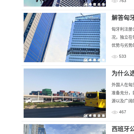
763
解答匈
匈牙利注册
况，独立在
优势与劣势
533
为什么
外国人在匈
准备充分，
源以及广阔
467
西班牙