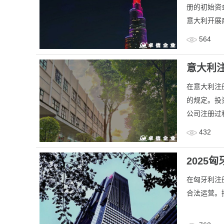
册的初始资
意大利开展
564
意大利
在意大利注
的规定。投
公司注册过
432
2025
​在匈牙利
合法运营。