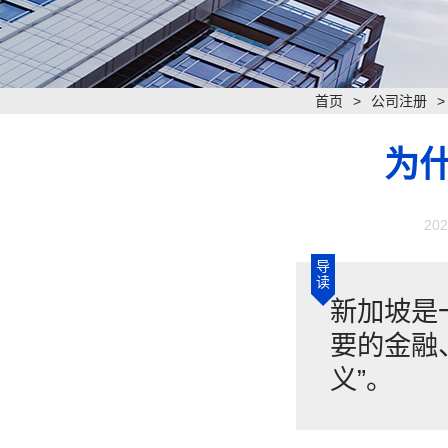
首页
>
公司注册
为
202
导
读
新加坡是
要的金融
义”。