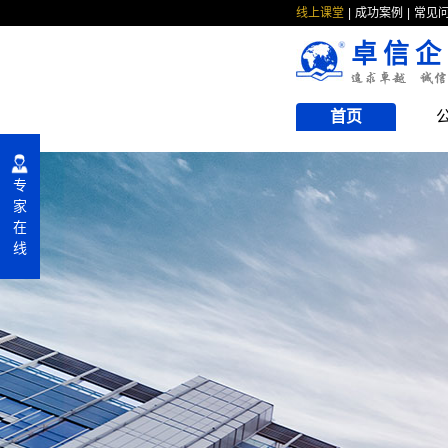
线上课堂
成功案例
常见
卓信企
首页
专
家
在
线