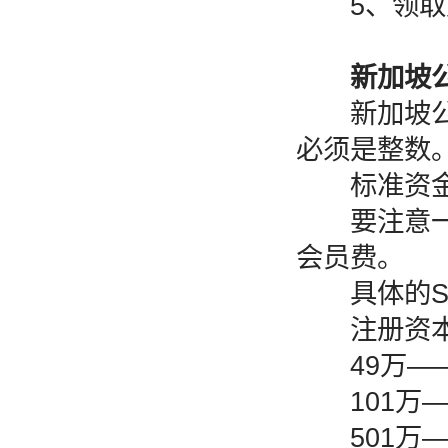
5、领取
新加坡
新加坡公司
必须是整数
标准资金为
要注意一点
会员费。
具体的SB
注册资本政
49万——1
101万——
501万——