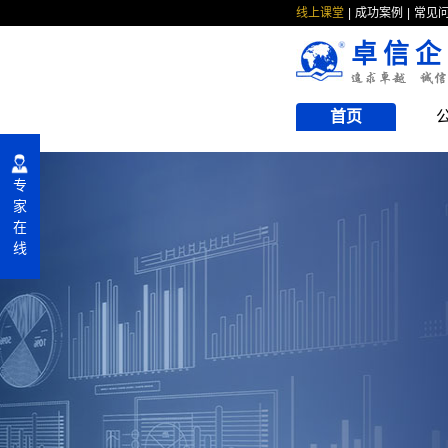
线上课堂
成功案例
常见
卓信企
首页
专
家
在
线