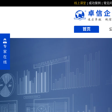
线上课堂
成功案例
常见
卓信企
首页
专
家
在
线