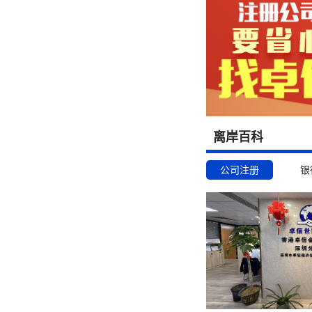
离岸百科
公司注册
银