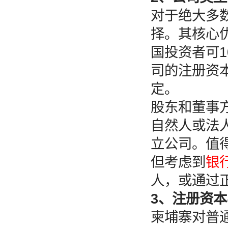
对于绝大多
择。其核心
国投资者可
司的注册资
定。
股东和董事
自然人或法
立公司。值
但考虑到
银
人，或通过
3、注册资
柬埔寨对普