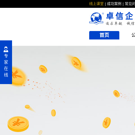
线上课堂
成功案例
常见
卓信企
首页
专
家
在
线