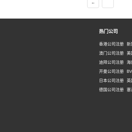
←
热门公司
香港公司注册
新
澳门公司注册
美
迪拜公司注册
海
开曼公司注册
B
日本公司注册
英
德国公司注册
塞