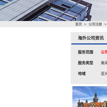
首页
>
公司注册
海外公司资讯
服务范围
公
服务类型
离
地域
亚