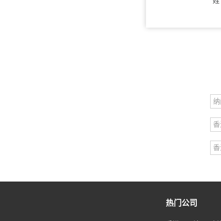
姓
纳
香
香
热门公司