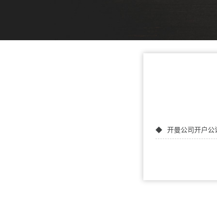
开曼公司开户公