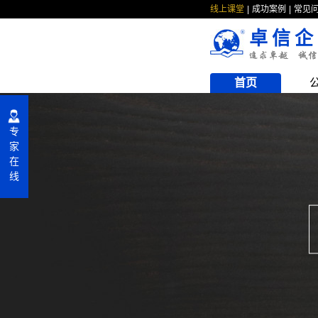
线上课堂
成功案例
常见
卓信企
首页
专
家
在
线