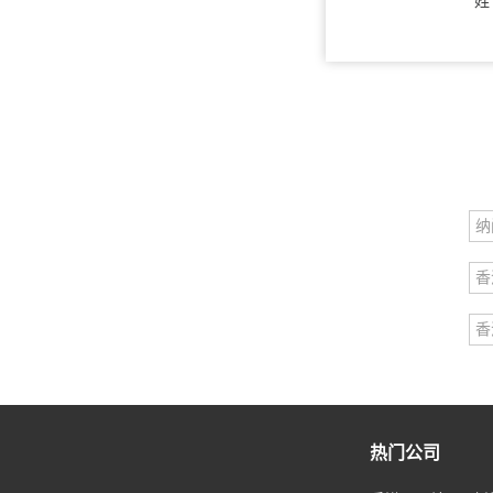
姓
纳
香
香
热门公司