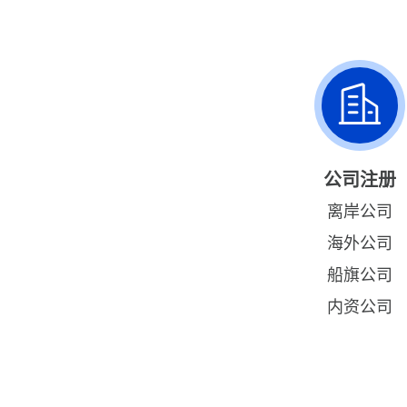
公司注册
离岸公司
海外公司
船旗公司
内资公司