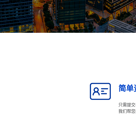
简单
只需提交
我们帮您