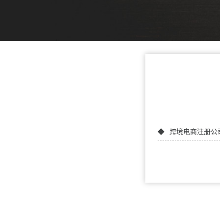
跨境电商注册公