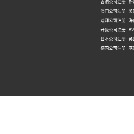
香港公司注册
新
澳门公司注册
美
迪拜公司注册
海
开曼公司注册
B
日本公司注册
英
德国公司注册
塞