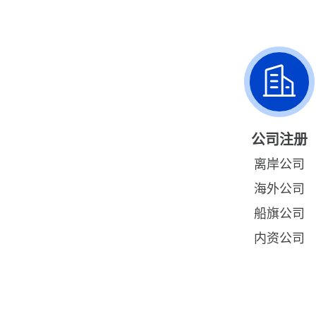
公司注册
离岸公司
海外公司
船旗公司
内资公司