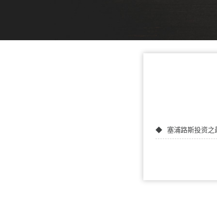
塞浦路斯投资之