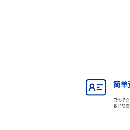
简单
只需提交
我们帮您