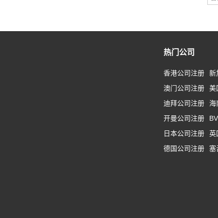
热门公司
香港公司注册
新
澳门公司注册
美
迪拜公司注册
海
开曼公司注册
B
日本公司注册
英
德国公司注册
塞