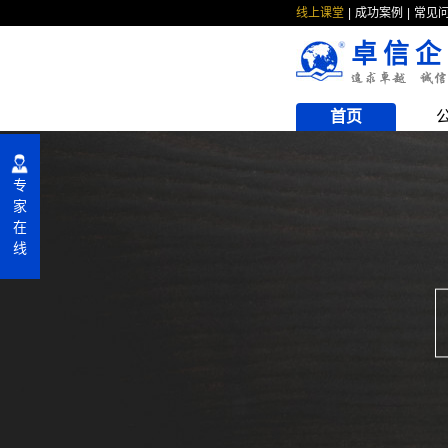
线上课堂
成功案例
常见
卓信企
首页
专
家
在
线