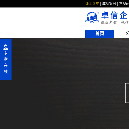
线上课堂
成功案例
常见
卓信企
首页
专
家
在
线