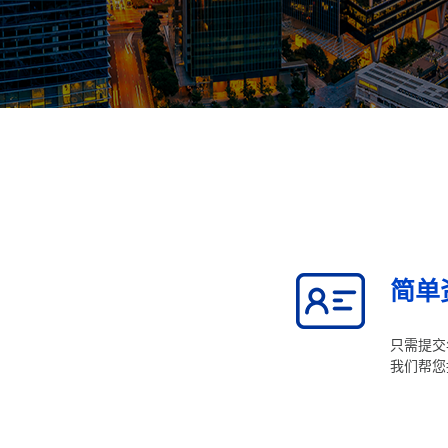
简单
只需提交
我们帮您