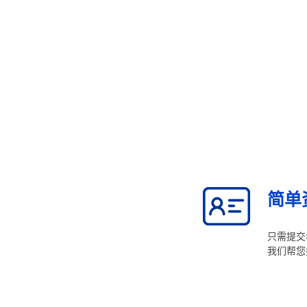
简单
只需提交
我们帮您