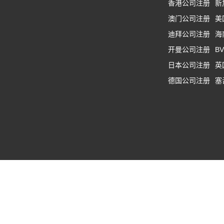
香港公司注册
新
澳门公司注册
美
迪拜公司注册
海
开曼公司注册
B
日本公司注册
英
德国公司注册
塞