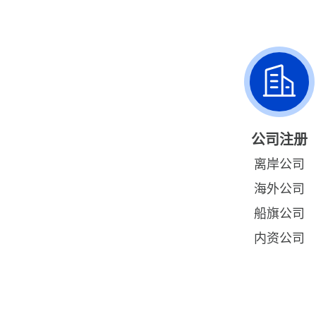
公司注册
离岸公司
海外公司
船旗公司
内资公司