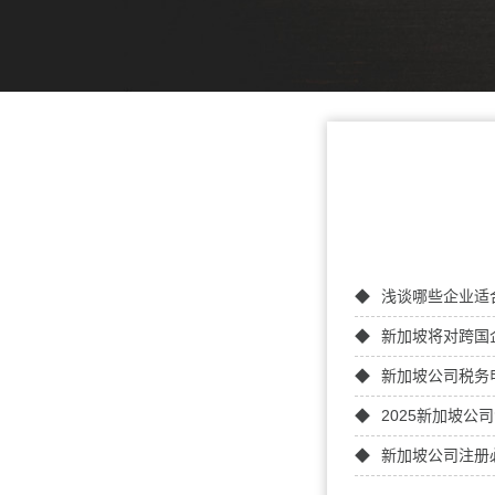
浅谈哪些企业适
新加坡将对跨国
新加坡公司税务
2025新加坡公
新加坡公司注册