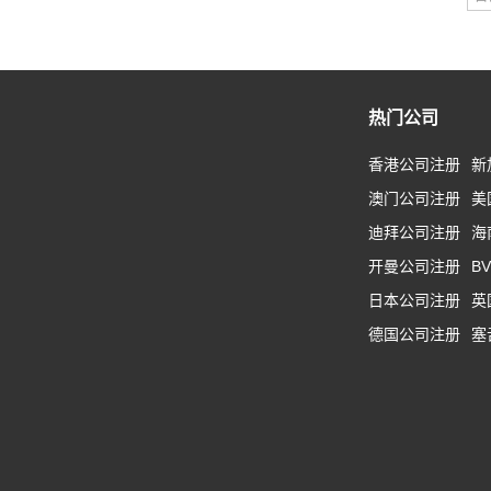
热门公司
香港公司注册
新
澳门公司注册
美
迪拜公司注册
海
开曼公司注册
B
日本公司注册
英
德国公司注册
塞