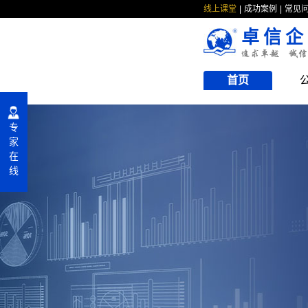
线上课堂
成功案例
常见
卓信企
首页
专
家
在
线