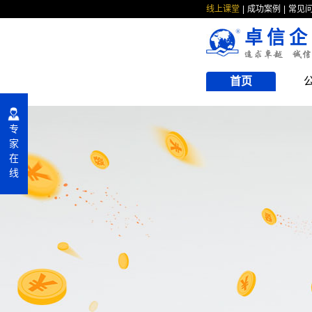
线上课堂
成功案例
常见
卓信企
首页
专
家
在
线