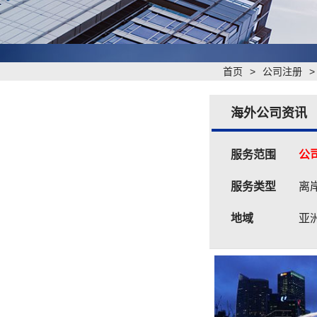
首页
>
公司注册
海外公司资讯
服务范围
公
服务类型
离
地域
亚