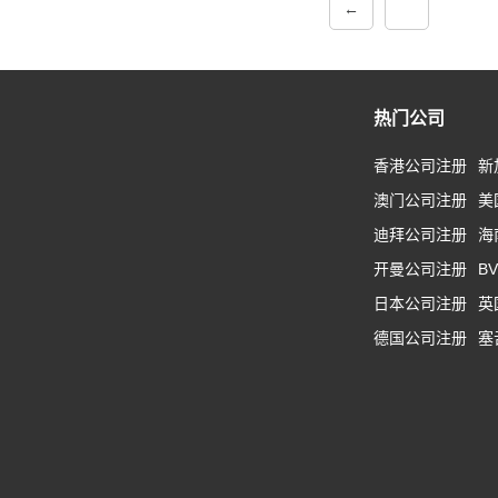
←
热门公司
香港公司注册
新
澳门公司注册
美
迪拜公司注册
海
开曼公司注册
B
日本公司注册
英
德国公司注册
塞