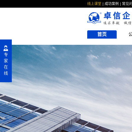
线上课堂
成功案例
常见
卓信企
首页
专
家
在
线