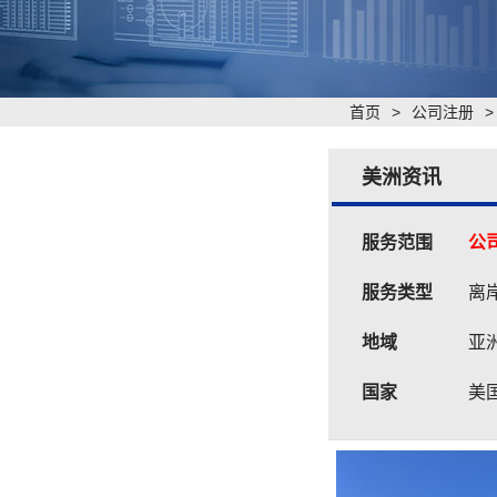
首页
>
公司注册
美洲资讯
服务范围
公
服务类型
离
地域
亚
国家
美